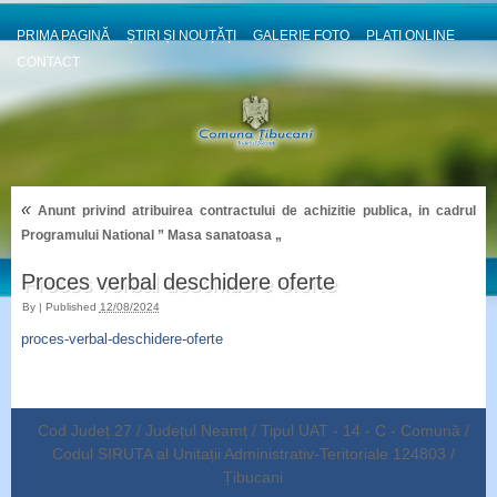
PRIMA PAGINĂ
ȘTIRI ȘI NOUȚĂȚI
GALERIE FOTO
PLATI ONLINE
CONTACT
«
Anunt privind atribuirea contractului de achizitie publica, in cadrul
Programului National ” Masa sanatoasa „
Proces verbal deschidere oferte
By
|
Published
12/08/2024
proces-verbal-deschidere-oferte
Cod Județ 27 / Județul Neamț / Tipul UAT - 14 - C - Comună /
Codul SIRUTA al Unitații Administrativ-Teritoriale 124803 /
Țibucani