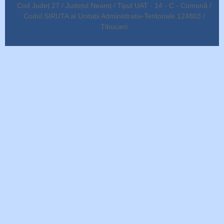
Cod Județ 27 / Județul Neamț / Tipul UAT - 14 - C - Comună /
Codul SIRUTA al Unitații Administrativ-Teritoriale 124803 /
Țibucani