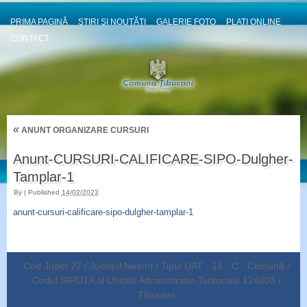
PRIMA PAGINĂ
ȘTIRI ȘI NOUȚĂȚI
GALERIE FOTO
PLATI ONLINE
CONTACT
«
ANUNT ORGANIZARE CURSURI
Anunt-CURSURI-CALIFICARE-SIPO-Dulgher-
Tamplar-1
By
|
Published
14/02/2023
anunt-cursuri-calificare-sipo-dulgher-tamplar-1
Cod Județ 27 / Județul Neamț / Tipul UAT - 14 - C - Comună /
Codul SIRUTA al Unitații Administrativ-Teritoriale 124803 /
Țibucani